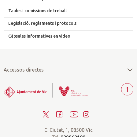
Taules i comissions de treball
Legislació, reglaments i protocols
Càpsules informatives en vídeo
Accessos directes
T
o
r
T
F
Y
I
n
a
w
a
o
n
r
C. Ciutat, 1, 08500 Vic
i
c
u
s
a