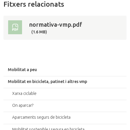
g
Fitxers relacionats
a
r
i
normativa-vmp.pdf
m
a
(1.6 MB)
t
g
e
o
r
i
Mobilitat a peu
g
i
Mobilitat en bicicleta, patinet i altres vmp
n
a
Xarxa ciclable
l
On aparcar?
Aparcaments segurs de bicicleta
Mobilitat sostenible i segura en bicicleta