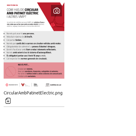
D
CircularAmbPatinetElectric.png
e
c
a
r
r
e