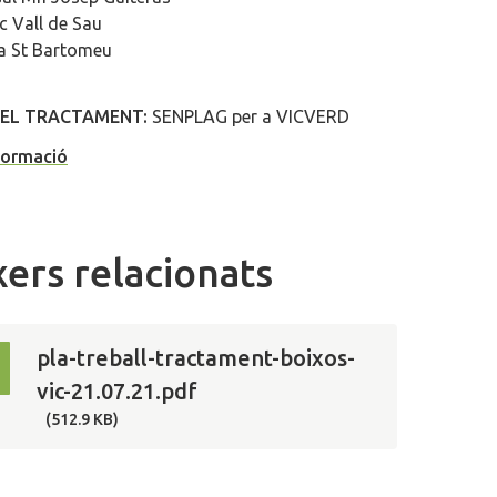
c Vall de Sau
a St Bartomeu
 EL TRACTAMENT:
SENPLAG per a VICVERD
formació
xers relacionats
pla-treball-tractament-boixos-
vic-21.07.21.pdf
(512.9 KB)