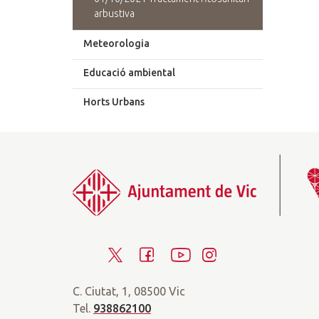
arbustiva
Meteorologia
Educació ambiental
Horts Urbans
T
F
Y
I
w
a
o
n
C. Ciutat, 1, 08500 Vic
i
c
u
s
Tel.
938862100
t
e
t
t