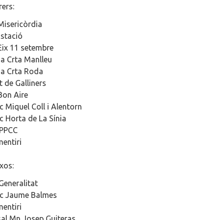
rers:
Misericòrdia
Estació
Eix 11 setembre
a Crta Manlleu
a Crta Roda
t de Galliners
Bon Aire
c Miquel Coll i Alentorn
c Horta de La Sínia
 PPCC
entiri
xos:
Generalitat
c Jaume Balmes
entiri
al Mn Josep Guiteras