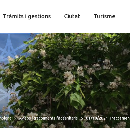
Tràmits i gestions
Ciutat
Turisme
mbient
Avisos i tractaments fitosanitaris
01/10/2021 Tractament