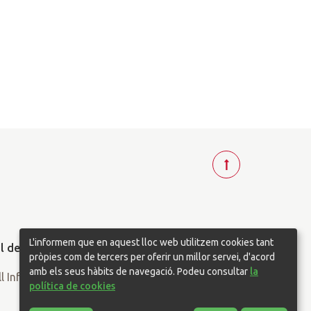
T
o
r
n
a
L'informem que en aquest lloc web utilitzem cookies tant
r
pròpies com de tercers per oferir un millor servei, d'acord
a
amb els seus hàbits de navegació. Podeu consultar
la
política de cookies
d
a