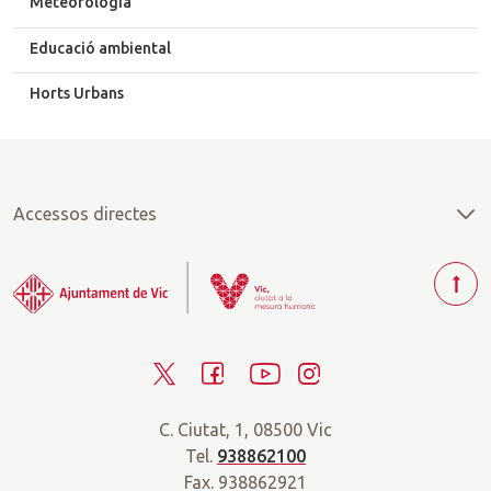
Meteorologia
Educació ambiental
Horts Urbans
Accessos directes
T
o
r
T
F
Y
I
n
a
w
a
o
n
r
C. Ciutat, 1, 08500 Vic
i
c
u
s
a
Tel.
938862100
t
e
t
t
d
Fax. 938862921