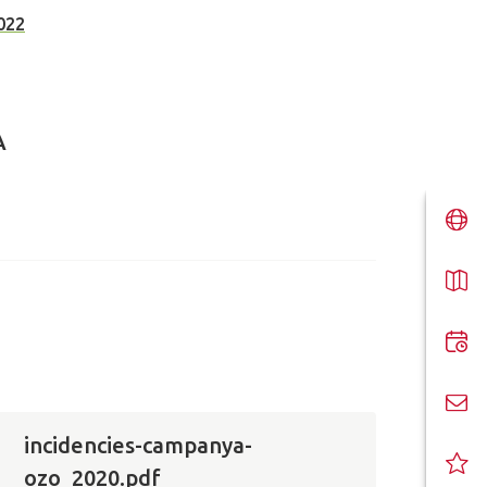
022
A
incidencies-campanya-
ozo_2020.pdf