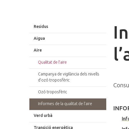
I
Residus
Aigua
l’
Aire
Qualitat de l’aire
Campanya de vigilància dels nivells
d’ozó troposfèric
Consul
Ozó troposfèric
Informes de la qualitat de l’aire
INFO
Verd urbà
Inf
Transició energètica
Inf