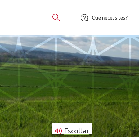
Què necessites?
Obrir Cercador
Escoltar