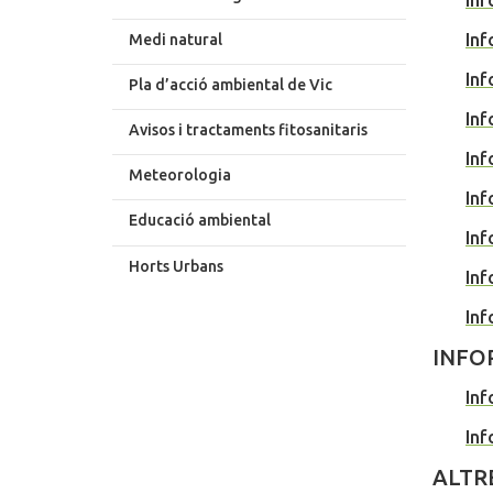
Inf
Medi natural
Inf
Pla d’acció ambiental de Vic
Inf
Avisos i tractaments fitosanitaris
Inf
Meteorologia
Inf
Educació ambiental
Inf
Horts Urbans
Inf
Inf
INFO
Inf
Inf
ALTR