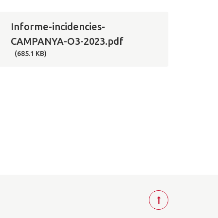
Informe-incidencies-
CAMPANYA-O3-2023.pdf
(685.1 KB)
T
o