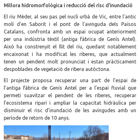
Millora hidromorfològica i reducció del risc d'inundació
El riu Mèder, al seu pas pel nucli urbà de Vic, entre l'antic
molí d'en Saborit i el pont de l'avinguda dels Països
Catalans, confronta amb un espai ocupat anteriorment
per una indústria tèxtil (antiga fàbrica de Genís Antel).
Això ha constrenyit el llit del riu, quedant notablement
encaixonat i ha modificat les riberes, que actualment
tenen un pendent molt pronunciat i estan pràcticament
despoblades de vegetació de ribera autòctona.
El projecte proposa recuperar una part de l’espai de
l’antiga fàbrica de Genís Antel per a l’espai fluvial que
permeti suavitzar el pendent de les riberes, recuperar
l’ecosistema ripari i ampliar la capacitat hidràulica per
disminuir el risc d’inundació de les avingudes amb un
període de retorn de 10 anys.