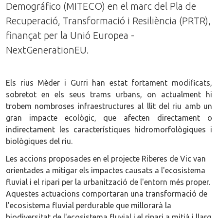
Demográfico (MITECO) en el marc del Pla de
Recuperació, Transformació i Resiliència (PRTR),
finançat per la Unió Europea -
NextGenerationEU.
Els rius Mèder i Gurri han estat fortament modificats,
sobretot en els seus trams urbans, on actualment hi
trobem nombroses infraestructures al llit del riu amb un
gran impacte ecològic, que afecten directament o
indirectament les característiques hidromorfològiques i
biològiques del riu.
Les accions proposades en el projecte Riberes de Vic van
orientades a mitigar els impactes causats a l'ecosistema
fluvial i el ripari per la urbanització de l'entorn més proper.
Aquestes actuacions comportaran una transformació de
l'ecosistema fluvial perdurable que millorarà la
biodiversitat de l'ecosistema fluvial i el ripari a mitjà i llarg