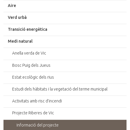
g
g
r
Aire
i
i
i
n
n
m
Verd urbà
a
a
a
l
l
t
Transició energètica
g
e
Medi natural
o
r
Anella verda de Vic
i
g
Bosc Puig dels Jueus
i
n
Estat ecològic dels rius
a
l
Estudi dels hàbitats i la vegetació del terme municipal
Activitats amb risc d’incendi
Projecte Riberes de Vic
Informació del projecte