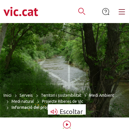
mació de contacte
ar a la navegació
tar al contingut
Alt
Obrir Cercador
Inici
Serveis
Territori i sostenibilitat
Medi Ambient
Medi natural
Projecte Riberes de Vic
Informació del projecte
Escoltar