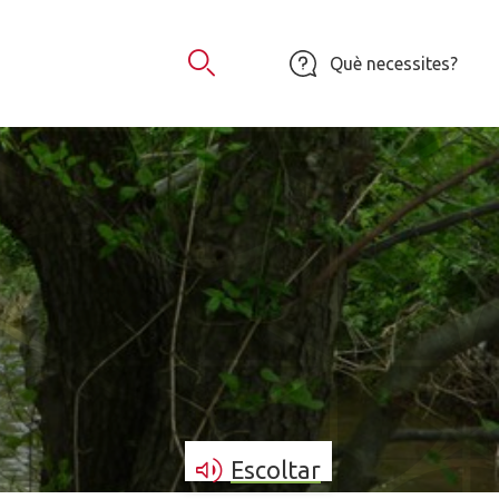
Què necessites?
Obrir Cercador
Escoltar