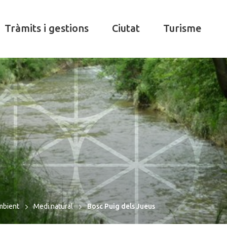
Tràmits i gestions
Ciutat
Turisme
mbient
Medi natural
Bosc Puig dels Jueus