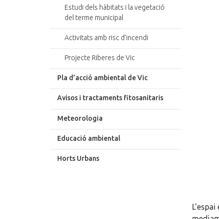
Estudi dels hàbitats i la vegetació
del terme municipal
Activitats amb risc d’incendi
Projecte Riberes de Vic
Pla d’acció ambiental de Vic
Avisos i tractaments fitosanitaris
Meteorologia
Educació ambiental
Horts Urbans
L'espai
mediambi