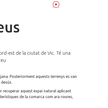
eus
ord-est de la ciutat de Vic. Té una
reu
itjana. Posteriorment aquests terrenys es van
 desús.
er recuperar aquest espai natural aplicant
cterístiques de la comarca com ara roures,