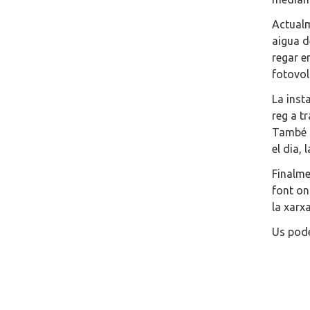
Actualm
aigua d
regar e
fotovol
La inst
reg a t
També h
el dia,
Finalme
font on
la xarxa
Us pod