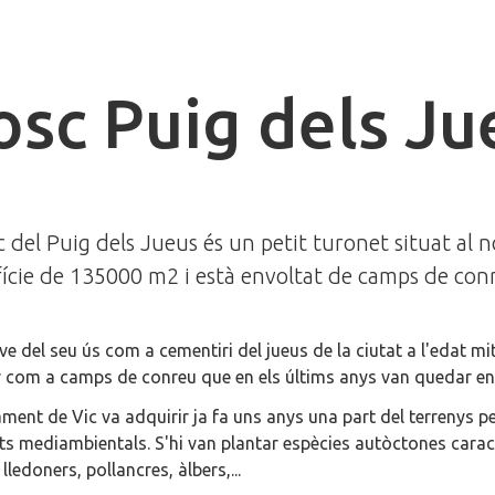
osc Puig dels Ju
c del Puig dels Jueus és un petit turonet situat al n
ície de 135000 m2 i està envoltat de camps de con
ve del seu ús com a cementiri del jueus de la ciutat a l'edat m
ar com a camps de conreu que en els últims anys van quedar en
ament de Vic va adquirir ja fa uns anys una part del terrenys p
ats mediambientals. S'hi van plantar espècies autòctones cara
 lledoners, pollancres, àlbers,...