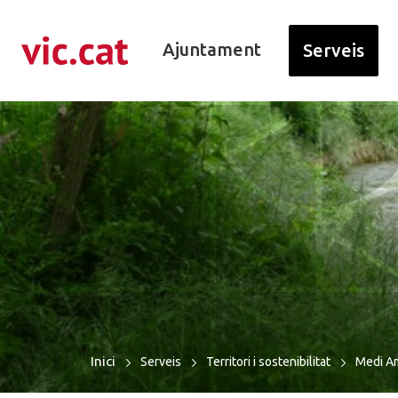
ació de contacte
r a la navegació
ar al contingut
Ajuntament
Serveis
Inici
Serveis
Territori i sostenibilitat
Medi A