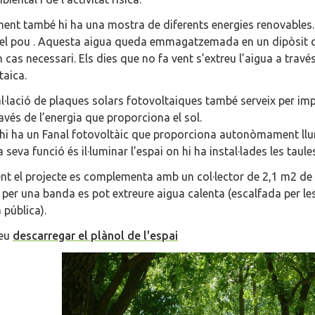
ent també hi ha una mostra de diferents energies renovables. El
el pou . Aquesta aigua queda emmagatzemada en un dipòsit qu
n cas necessari. Els dies que no fa vent s’extreu l’aigua a tr
taica.
al·lació de plaques solars fotovoltaiques també serveix per impu
ravés de l’energia que proporciona el sol.
i ha un Fanal fotovoltàic que proporciona autonòmament llum
 la seva funció és il·luminar l’espai on hi ha instal·lades les t
nt el projecte es complementa amb un col·lector de 2,1 m2 de 
 per una banda es pot extreure aigua calenta (escalfada per les
 pública).
eu
descarregar el plànol de l'espai