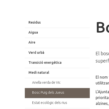
B
Residus
Aigua
Aire
Verd urbà
El bos
superf
Transició energètica
Medi natural
El nom 
Anella verda de Vic
utilitz
L'Ajunt
Bosc Puig dels Jueus
priorit
Estat ecològic dels rius
alzines,